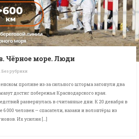
. Чёрное море. Люди
n
Без рубрики
ерченском проливе из‑за сильного шторма затонули два
 мазут достиг побережья Краснодарского края.
ствий развернулась в считанные дни. К 20 декабря в
6 000 человек — спасатели, казаки и волонтёры из
онов. Их усилия […]