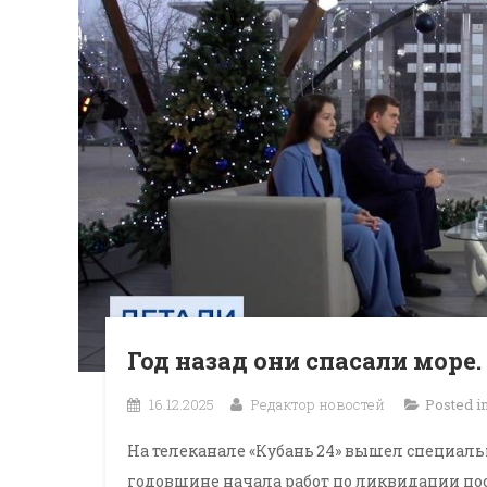
Год назад они спасали море.
16.12.2025
Редактор новостей
Posted i
На телеканале «Кубань 24» вышел специа
годовщине начала работ по ликвидации по