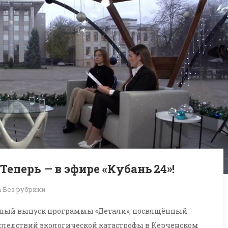
 Теперь — в эфире «Кубань 24»!
n
Без рубрики
льный выпуск программы «Детали», посвящённый
следствий экологической катастрофы в Керченском