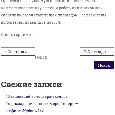
Провести незабываемую церемонию, обеспечить
комфортную посадку гостей и работу анимационных,
спортивно-развлекательных площадок — со всем этим
волонтеры справились на 100%.
Очень гордимся!
Навигация
Специалисты Ресурсного центра добровольчества приняли участие в форуме для советников по воспитанию
В Краснодаре стартует 7 поток проекта «Школа подготовки волонтеров инклюзии»
Поиск
по
Поиск
записям
Свежие записи
10 заповедей волонтёра-эколога
Год назад они спасали море. Теперь —
в эфире «Кубань 24»!