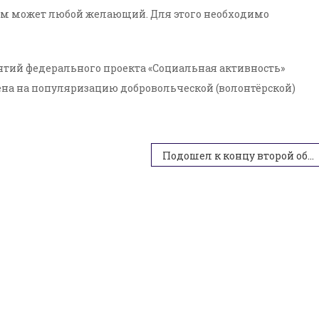
ем может любой желающий. Для этого необходимо
тий федерального проекта «Социальная активность»
ена на популяризацию добровольческой (волонтёрской)
Подошел к концу второй образовательный поток проекта «Школы подготовки волонтеров инклюзии»