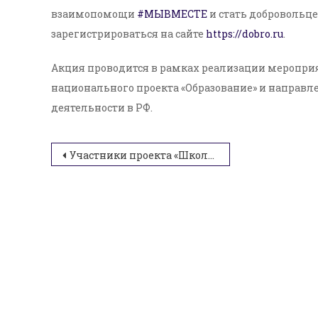
взаимопомощи
#МЫВМЕСТЕ
и стать добровольц
зарегистрироваться на сайте
https://dobro.ru
.
Акция проводится в рамках реализации мероприя
национального проекта «Образование» и направл
деятельности в РФ.
Навигация
Участники проекта «Школа подготовки волонтеров инклюзии» посетили благотворительную организацию «Добрый-Юг»
по
записям