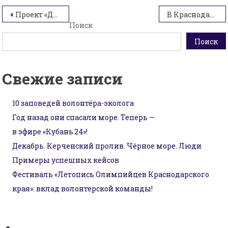
Навигация
Проект «Добро в крае» на II Слете Движения Первых
В Краснодарском крае стартовал набор волонтеров Всероссийского голосования за объекты благоустройства
Поиск
по
Поиск
записям
Свежие записи
10 заповедей волонтёра-эколога
Год назад они спасали море. Теперь —
в эфире «Кубань 24»!
Декабрь. Керченский пролив. Чёрное море. Люди
Примеры успешных кейсов
Фестиваль «Летопись Олимпийцев Краснодарского
края»: вклад волонтерской команды!