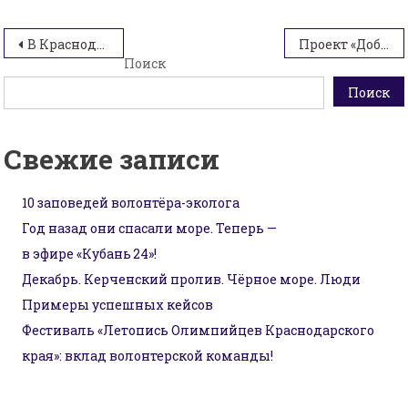
Навигация
В Краснодаре прошла акция, приуроченная к празднованию Дня конституции
Проект «Добро в крае» на II Слете Движения Первых
Поиск
по
Поиск
записям
Свежие записи
10 заповедей волонтёра-эколога
Год назад они спасали море. Теперь —
в эфире «Кубань 24»!
Декабрь. Керченский пролив. Чёрное море. Люди
Примеры успешных кейсов
Фестиваль «Летопись Олимпийцев Краснодарского
края»: вклад волонтерской команды!