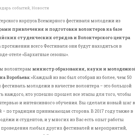
ндарь событий
,
Новости
нтерского корпуса Всемирного фестиваля молодежи из
ами привлечения и подготовки волонтеров на базе
ийских студенческих отрядов и Волонтерского центра
а протяжении всего Фестиваля они будут находиться в
оде-отеле «Бархатные сезоны».
им волонтерам
министр образования, науки и молодежно
а Воробьева:
«Каждый из вас был отобран из более, чем 50
фестиваль молодежи в качестве волонтера – это большой
ть каждого, кто успешно прошел все этапы для того, чтобы
интервью и интенсивного обучения. Вы сделали новый шаг 
 – по традиции принимающая сторона. В 2017 году также в
ёжи и студентов, и у многих из Вас есть опыт работы
мя проведения любых других фестивалей и мероприятий,