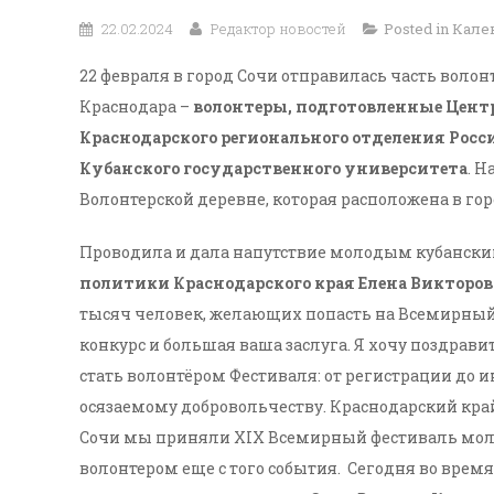
22.02.2024
Редактор новостей
Posted in
Кале
22 февраля в город Сочи отправилась часть воло
Краснодара –
волонтеры, подготовленные Центр
Краснодарского регионального отделения Росс
Кубанского государственного университета
. Н
Волонтерской деревне, которая расположена в гор
Проводила и дала напутствие молодым кубанск
политики Краснодарского края Елена Викторовн
тысяч человек, желающих попасть на Всемирный 
конкурс и большая ваша заслуга. Я хочу поздрави
стать волонтёром Фестиваля: от регистрации до 
осязаемому добровольчеству. Краснодарский край
Сочи мы приняли XIX Всемирный фестиваль молод
волонтером еще с того события. Сегодня во вре