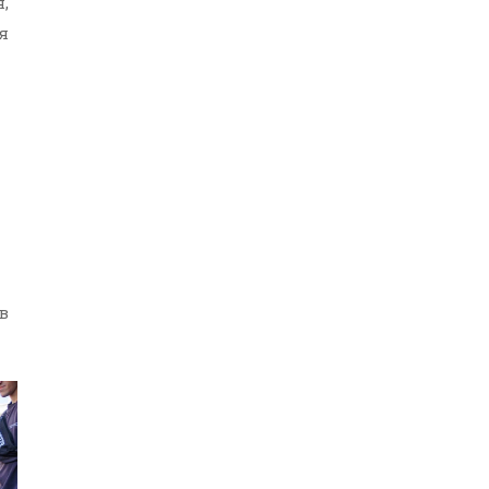
,
ия
в