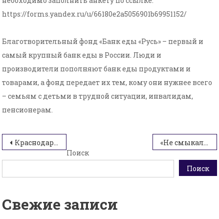
необходимо заполнить анкету по ссылке:
https://forms.yandex.ru/u/66180e2a5056901b69951152/
Благотворительный фонд «Банк еды «Русь» – первый и
самый крупный банк еды в России. Люди и
производители пополняют банк еды продуктами и
товарами, а фонд передает их тем, кому они нужнее всего
– семьям с детьми в трудной ситуации, инвалидам,
пенсионерам.
Навигация
Краснодарский край вошел в число лидеров проекта «Формирование комфортной городской среды»
«Не смыкала наша Родина очей…»: в Краснодаре прошла церемония возложения цветов на Площади Памяти Героев
Поиск
по
Поиск
записям
Свежие записи