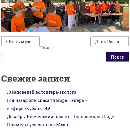
Навигация
Ночь музеев
День России в ТО «Премьера»
Поиск
по
Поиск
записям
Свежие записи
10 заповедей волонтёра-эколога
Год назад они спасали море. Теперь —
в эфире «Кубань 24»!
Декабрь. Керченский пролив. Чёрное море. Люди
Примеры успешных кейсов